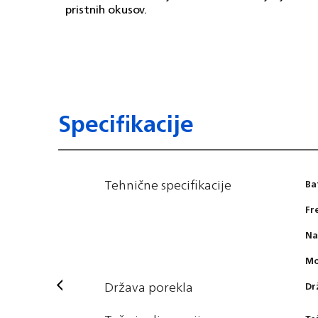
pristnih okusov.
Specifikacije
Tehnične specifikacije
Ba
Fr
Na
M
Država porekla
Dr