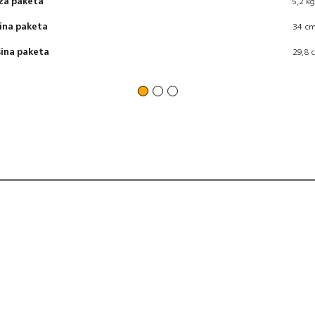
ža paketa
5,2 kg
rina paketa
34 c
šina paketa
29,8 