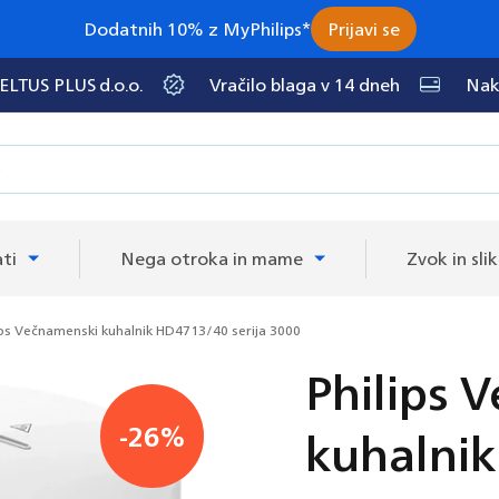
Dodatnih 10% z MyPhilips*
Prijavi se
 ELTUS PLUS d.o.o.
Vračilo blaga v 14 dneh
Nak
ti
Nega otroka in mame
Zvok in sli
ips Večnamenski kuhalnik HD4713/40 serija 3000
Philips 
kuhalnik
-26%