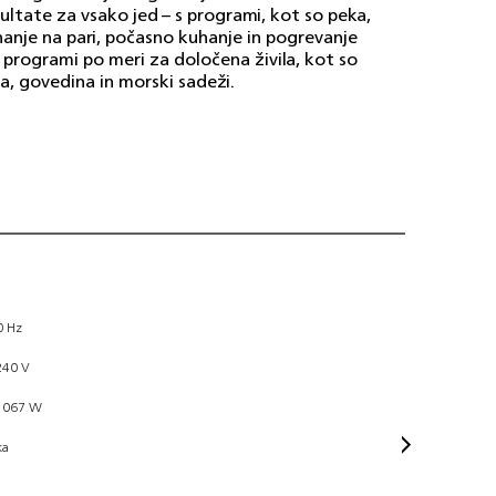
ultate za vsako jed – s programi, kot so peka,
anje na pari, počasno kuhanje in pogrevanje
 programi po meri za določena živila, kot so
a, govedina in morski sadeži.
Tež
0 Hz
240 V
1067 W
ka
Spl