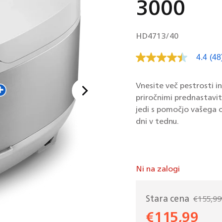
3000
SKU:
HD4713/40
4.4
(48
Pre
48
oce
Po
Vnesite več pestrosti i
na
priročnimi prednastavit
ist
str
jedi s pomočjo vašega o
dni v tednu.
Ni na zalogi
Stara cena
€155,99
Redna
€115,99
cena
Znižana