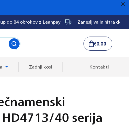
up do 84 obrokov z Leanpay
Zanesljiva in hitra dost
€0,00
Košarica
ka
Zadnji kosi
Kontakti
Večnamenski
 HD4713/40 serija