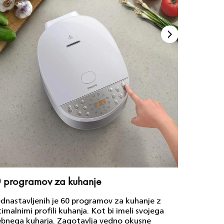
 programov za kuhanje
Uporab
dnastavljenih je 60 programov za kuhanje z
Poskusit
imalnimi profili kuhanja. Kot bi imeli svojega
uživajte
bnega kuharja. Zagotavlja vedno okusne
pritisk