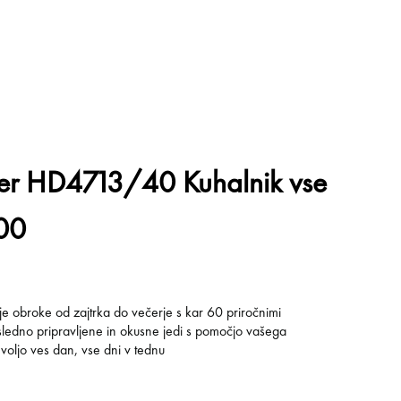
er HD4713/40 Kuhalnik vse
000
oje obroke od zajtrka do večerje s kar 60 priročnimi
osledno pripravljene in okusne jedi s pomočjo vašega
voljo ves dan, vse dni v tednu