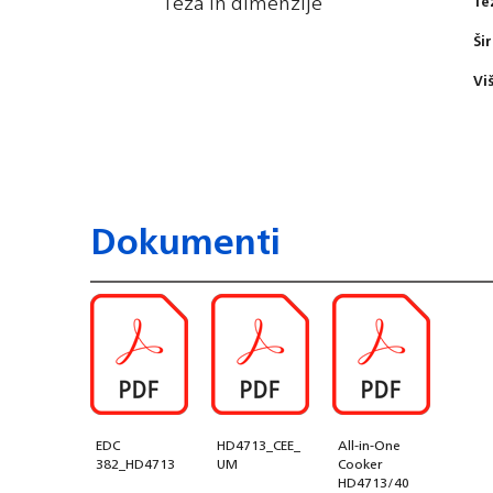
Teža in dimenzije
Te
Ši
Vi
Dokumenti
EDC
HD4713_CEE_
All-in-One
382_HD4713
UM
Cooker
HD4713/40