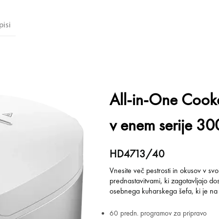
isi
All-in-One Cook
v enem serije 3
HD4713/40
Vnesite več pestrosti in okusov v sv
prednastavitvami, ki zagotavljajo d
osebnega kuharskega šefa, ki je na 
60 predn. programov za pripravo