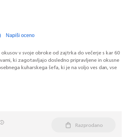
)
Napiši oceno
branih
n.
vezava
n okusov v svoje obroke od zajtrka do večerje s kar 60
vami, ki zagotavljajo dosledno pripravljene in okusne
o
an.
sebnega kuharskega šefa, ki je na voljo ves dan, vse
Razprodano