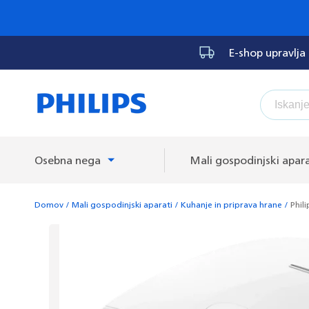
na
vsebino
E-shop upravlja
Osebna nega
Mali gospodinjski apara
Domov
/
Mali gospodinjski aparati
/
Kuhanje in priprava hrane
/
Phil
Preskoči na
informacije
Razprodano
o izdelku