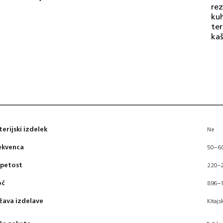
rez
kuh
ter
kaš
terijski izdelek
Ne
ekvenca
50–6
petost
220–
oč
896–
žava izdelave
Kitajs