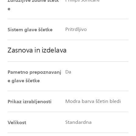
Združljive zobne ščetk
Philips Sonicare
e
Sistem glave ščetke
Pritrdljivo
Zasnova in izdelava
Pametno prepoznavanj
Da
e glave ščetke
Prikaz izrabljenosti
Modra barva ščetin bledi
Velikost
Standardna