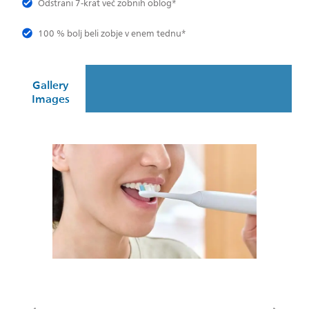
Odstrani 7-krat več zobnih oblog*
100 % bolj beli zobje v enem tednu*
Gallery
Images