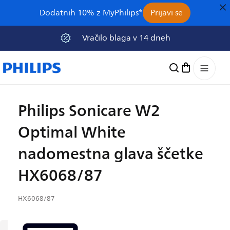
na
Dodatnih 10% z MyPhilips*
Prijavi se
vsebino
ačilo blaga v 14 dneh
Nakup do 84 
Košarica
Philips Sonicare W2
Optimal White
nadomestna glava ščetke
HX6068/87
SKU:
HX6068/87
reskoči na