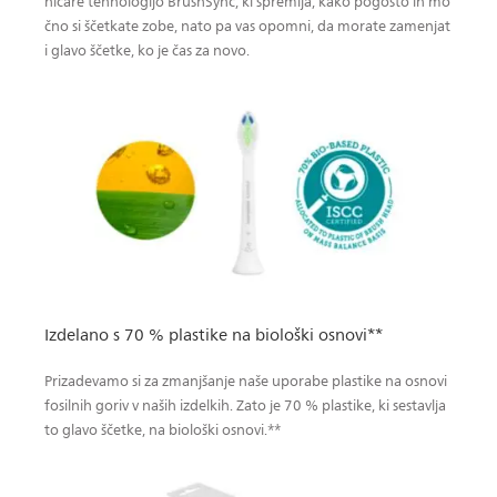
nicare tehnologijo BrushSync, ki spremlja, kako pogosto in mo
čno si ščetkate zobe, nato pa vas opomni, da morate zamenjat
i glavo ščetke, ko je čas za novo.
Izdelano s 70 % plastike na biološki osnovi**
Prizadevamo si za zmanjšanje naše uporabe plastike na osnovi
fosilnih goriv v naših izdelkih. Zato je 70 % plastike, ki sestavlja
to glavo ščetke, na biološki osnovi.**