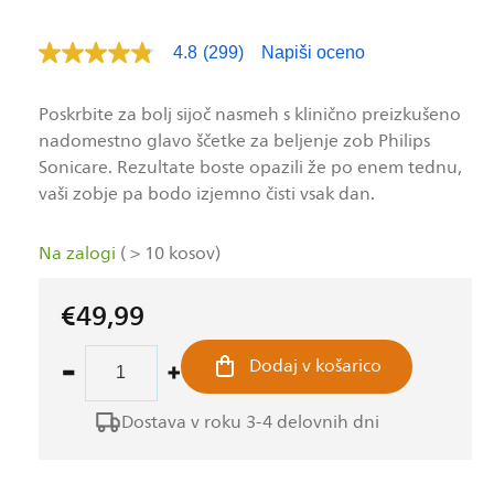
4.8
(299)
Napiši oceno
Prebranih
299
ocen.
Povezava
Poskrbite za bolj sijoč nasmeh s klinično preizkušeno
na
nadomestno glavo ščetke za beljenje zob Philips
isto
stran.
Sonicare. Rezultate boste opazili že po enem tednu,
vaši zobje pa bodo izjemno čisti vsak dan.
Na zalogi
( > 10 kosov)
€49,99
Redna
cena
Dodaj v košarico
Pomanjšaš
Povečaj
količino
količino
Dostava v roku 3-4 delovnih dni
za
za
izdelek
izdelek
Philips
Philips