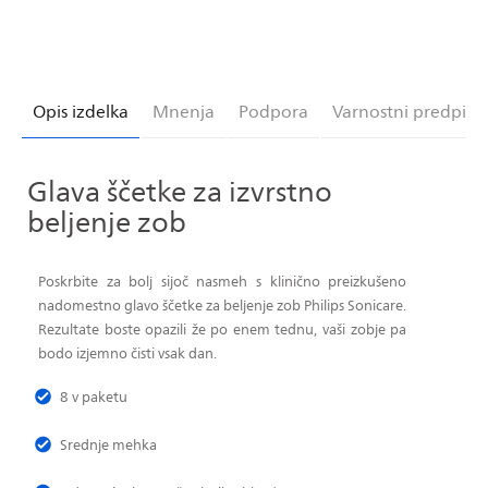
Sonicare
Sonicare
W2
W2
Optimal
Optimal
White
White
nadomestna
nadomestna
Opis izdelka
Mnenja
Podpora
Varnostni predpisi
glava
glava
ščetke
ščetke
HX6068/87
HX6068/87
Glava ščetke za izvrstno
beljenje zob
Poskrbite za bolj sijoč nasmeh s klinično preizkušeno
nadomestno glavo ščetke za beljenje zob Philips Sonicare.
Rezultate boste opazili že po enem tednu, vaši zobje pa
bodo izjemno čisti vsak dan.
8 v paketu
Srednje mehka