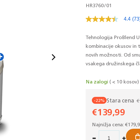
SKU:
HR3760/01
4.4
(73
Pre
73
oce
Po
Tehnologija ProBlend U
na
kombinacije okusov in t
ist
str
novih možnosti. Od smu
vsakega družinskega čla
Na zalogi
( < 10 kosov)
Stara cena
-22%
€
Redna
€139,99
cena
Znižana
cena
Najnižja cena:
€179,