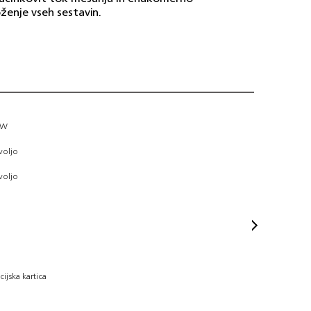
ženje vseh sestavin.
Zdr
 W
voljo
Spl
voljo
ijska kartica