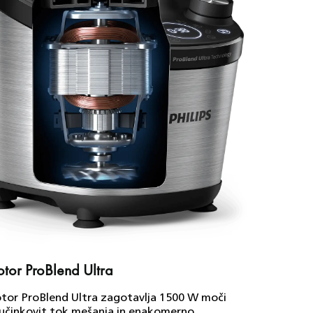
rezanje 
tor ProBlend Ultra
tor ProBlend Ultra zagotavlja 1500 W moči
učinkovit tok mešanja in enakomerno