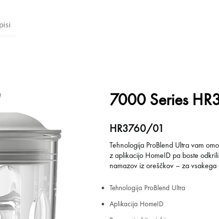
isi
7000 Series HR3
HR3760/01
Tehnologija ProBlend Ultra vam omog
z aplikacijo HomeID pa boste odkril
namazov iz oreščkov – za vsakega d
Tehnologija ProBlend Ultra
Aplikacija HomeID