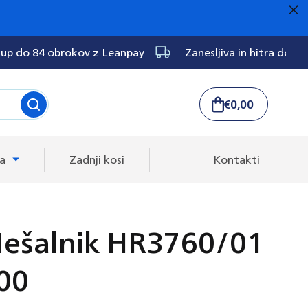
up do 84 obrokov z Leanpay
Zanesljiva in hitra dost
€0,00
Košarica
ka
Zadnji kosi
Kontakti
Mešalnik HR3760/01
000