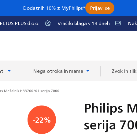
Dodatnih 10% z MyPhilips*
Prijavi se
 ELTUS PLUS d.o.o.
Vračilo blaga v 14 dneh
Nak
ti
Nega otroka in mame
Zvok in sli
ips Mešalnik HR3760/01 serija 7000
Philips 
serija 7
-22%