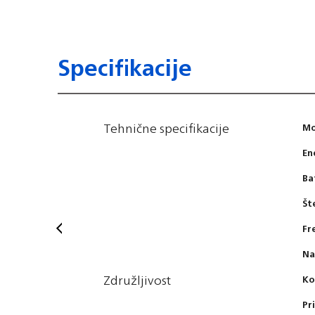
Specifikacije
Tehnične specifikacije
M
En
Ba
Št
Fr
Na
Združljivost
Ko
Pr