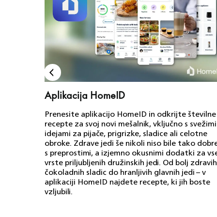
Aplikacija HomeID
Prenesite aplikacijo HomeID in odkrijte številne
recepte za svoj novi mešalnik, vključno s svežimi
idejami za pijače, prigrizke, sladice ali celotne
obroke. Zdrave jedi še nikoli niso bile tako dobr
s preprostimi, a izjemno okusnimi dodatki za vs
vrste priljubljenih družinskih jedi. Od bolj zdravih
čokoladnih sladic do hranljivih glavnih jedi – v
aplikaciji HomeID najdete recepte, ki jih boste
vzljubili.