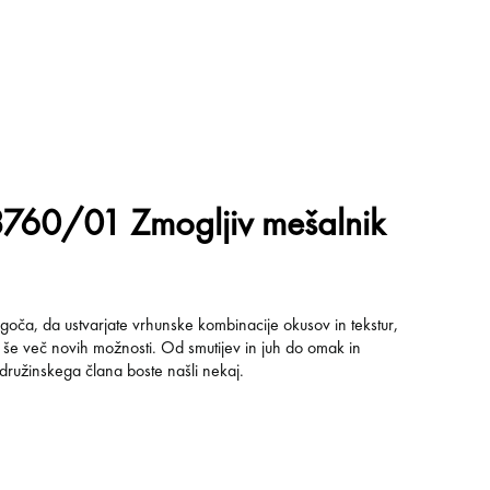
760/01 Zmogljiv mešalnik
oča, da ustvarjate vrhunske kombinacije okusov in tekstur,
i še več novih možnosti. Od smutijev in juh do omak in
ružinskega člana boste našli nekaj.