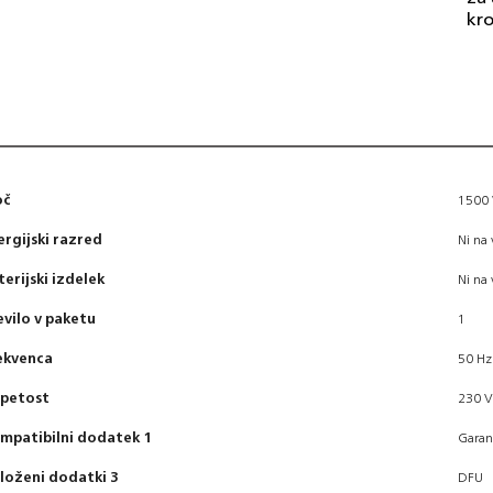
kro
oč
1500
ergijski razred
Ni na 
terijski izdelek
Ni na 
evilo v paketu
1
ekvenca
50 Hz
petost
230 V
mpatibilni dodatek 1
Garanc
iloženi dodatki 3
DFU