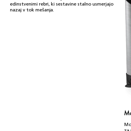
edinstvenimi rebri, ki sestavine stalno usmerjajo
nazaj v tok mešanja.
Mo
Mo
za 