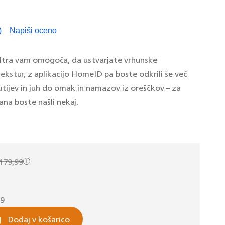
)
Napiši oceno
branih
n.
vezava
ltra vam omogoča, da ustvarjate vrhunske
ekstur, z aplikacijo HomeID pa boste odkrili še več
o
an.
tijev in juh do omak in namazov iz oreščkov – za
na boste našli nekaj.
179,99
99
Dodaj v košarico