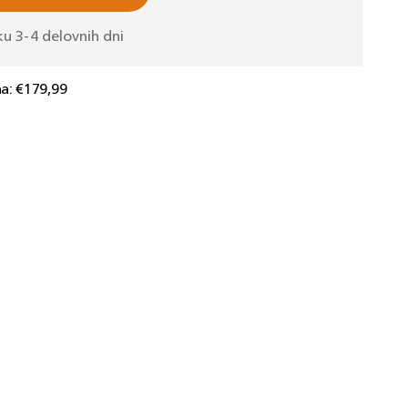
aj
o
u 3-4 delovnih dni
k
a:
€179,99
ik
0/01