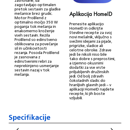
zasnovane, da
zagotavljajo optimalen
pretok sestavin za gladke
mešanice brez grudic.
Aplikacija HomeID
E
Motor ProBlend z
optimalno močjo 350 W
Prenesite aplikacijo
E
poganja tok mešanja in
HomeID in odkrijte
d
enakomerno kroženje
številne recepte za svoj
o
vseh sestavin. Rezila
novi mešalnik, vključno s
u
ProBlend so edinstveno
svežimi idejami za pijače,
oblikovana za povečanje
prigrizke, sladice ali
sil in učinkovitosti
celotne obroke. Zdrave
rezanja. Posoda ProBlend
jedi še nikoli niso bile
je zasnovana z
tako dobre s preprostimi,
edinstvenimi rebri za
a izjemno okusnimi
neprekinjeno usmerjanje
dodatki za vse vrste
sestavin nazaj v tok
priljubljenih družinskih
mešanja.
jedi. Od bolj zdravih
čokoladnih sladic do
hranljivih glavnih jedi – v
aplikaciji HomeID najdete
recepte, ki jih boste
vzljubili.
Specifikacije