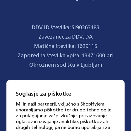
DDV ID številka: SI90363183
Zavezanec za DDV: DA
Matična številka: 1629115
Zaporedna številka vpisa: 13471600 pri
Okrožnem sodišču v Ljubljani
Soglasje za piškotke
Trgovino vodi Eltus Plus d.o.o.
Mi in naši partnerji, vključno s Shopifyjem,
uporabljamo piškotke ter druge tehnologije
(Tbilisijska ulica 59, 1000 Ljubljana,
za prilagajanje vaše izkušnje, prikazovanje
oglasov in izvajanje analitike, piškotkov ali
Slovenija), v imenu blagovne znamke
drugih tehnologij pa ne bomo uporabljali za