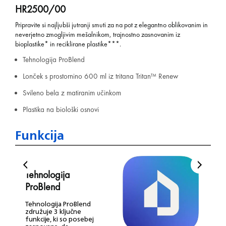
HR2500/00
Pripravite si najljubši jutranji smuti za na pot z elegantno oblikovanim in
neverjetno zmogljivim mešalnikom, trajnostno zasnovanim iz
bioplastike* in reciklirane plastike***.
Tehnologija ProBlend
Lonček s prostornino 600 ml iz tritana Tritan™ Renew
Svileno bela z matiranim učinkom
Plastika na biološki osnovi
Funkcija
Tehnologija
ProBlend
Tehnologija ProBlend
združuje 3 ključne
funkcije, ki so posebej