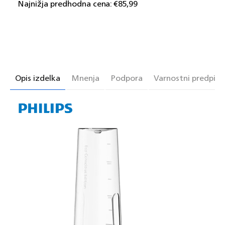
Najnižja predhodna cena:
€85,99
Mešalnik
Mešalnik
Eco
Eco
Conscious
Conscious
HR2500/00
HR2500/00
serija
serija
5000
5000
Opis izdelka
Mnenja
Podpora
Varnostni predpisi