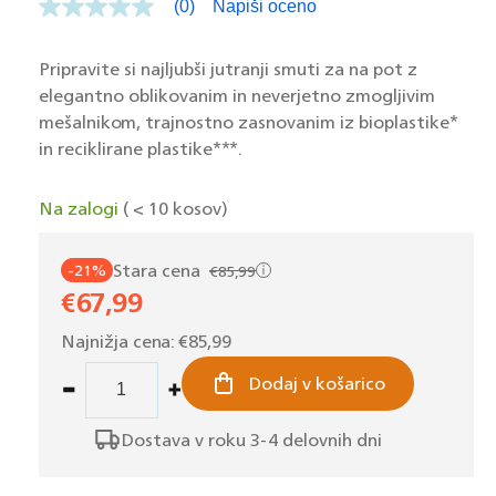
(0)
Napiši oceno
Ni
ocenjevalne
vrednosti.
Povezava
Pripravite si najljubši jutranji smuti za na pot z
na
elegantno oblikovanim in neverjetno zmogljivim
isto
stran.
mešalnikom, trajnostno zasnovanim iz bioplastike*
in reciklirane plastike***.
Na zalogi
( < 10 kosov)
Stara cena
-21%
€85,99
Redna
€67,99
Znižana
cena
cena
Najnižja cena:
€85,99
Dodaj v košarico
Pomanjšaš
Povečaj
količino
količino
Dostava v roku 3-4 delovnih dni
za
za
izdelek
izdelek
Philips
Philips