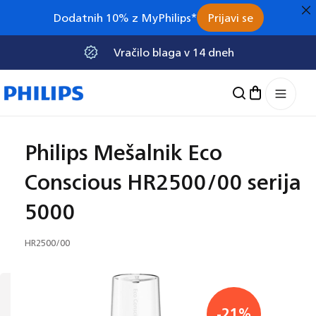
na
Dodatnih 10% z MyPhilips*
Prijavi se
vsebino
Vračilo blaga v 14 dneh
Košarica
Philips Mešalnik Eco
Conscious HR2500/00 serija
5000
SKU:
HR2500/00
reskoči na
nformacije
 izdelku
-21%