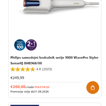
Philips samodejni kodralnik serije 9000 WavePro Styler
SenseIQ BHB968/00
4.8
(1023)
Redna
€249,99
cena
€200,00
POLETJE20
s kodo
Promocija velja do
31.08.2026