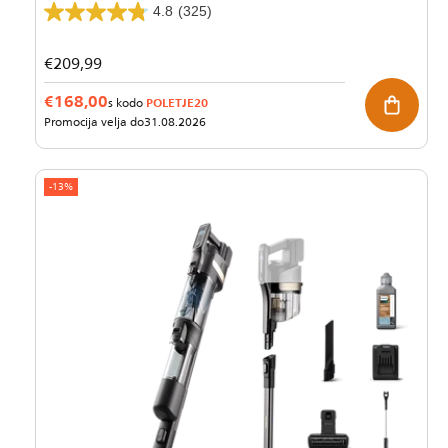
4.8
(325)
Redna
€209,99
cena
€168,00
POLETJE20
s kodo
Promocija velja do
31.08.2026
-13%