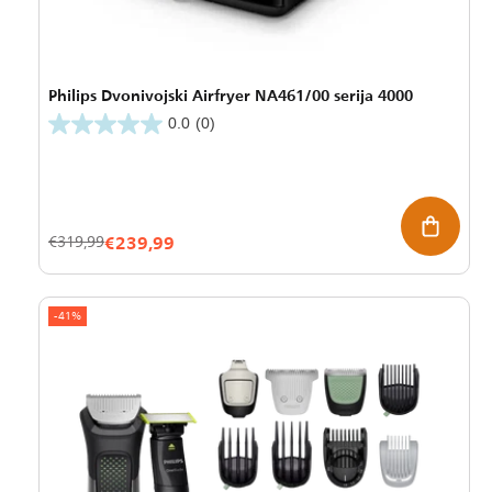
Philips Dvonivojski Airfryer NA461/00 serija 4000
0.0
(0)
€239,99
Znižana
Redna
€319,99
cena
cena
-41%