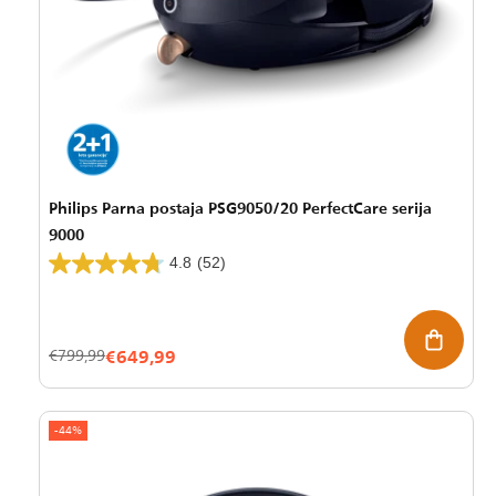
Philips Parna postaja PSG9050/20 PerfectCare serija
9000
4.8
(52)
€649,99
Znižana
Redna
€799,99
cena
cena
-44%