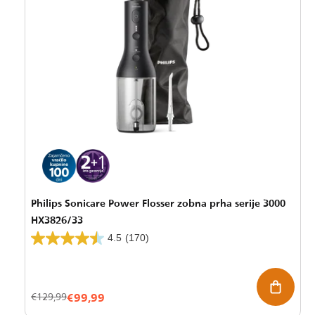
Philips Sonicare Power Flosser zobna prha serije 3000
HX3826/33
4.5
(170)
€99,99
Znižana
Redna
€129,99
cena
cena