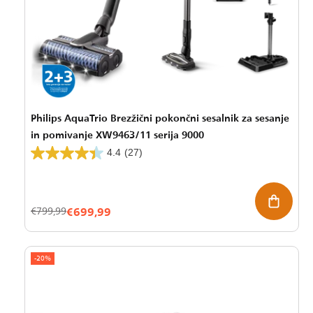
Philips AquaTrio Brezžični pokončni sesalnik za sesanje
in pomivanje XW9463/11 serija 9000
4.4
(27)
€699,99
Znižana
Redna
€799,99
cena
cena
-20%