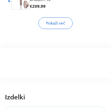
3.
€209,99
Philips AquaTrio Brezžični pokončni
Pokaži več
sesalnik za sesanje in pomivanje
4.
XW9463/11 serija 9000
€699,99
Philips LatteGo samodejni kavni aparat
EP5543/90 serija 5500
5.
€719,99
Izdelki