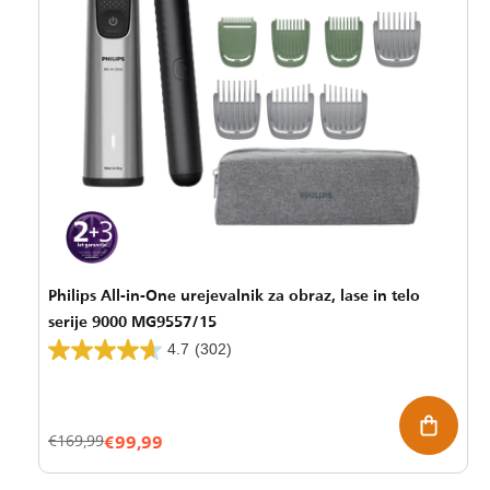
Philips All-in-One urejevalnik za obraz, lase in telo
serije 9000 MG9557/15
4.7
(302)
€99,99
Znižana
Redna
€169,99
cena
cena