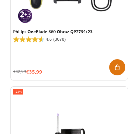
Philips OneBlade 360 Obraz QP2734/23
4.6
(3078)
€35,99
Znižana
Redna
€42,99
cena
cena
-23%