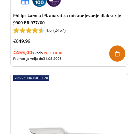
Philips Lumea IPL aparat za odstranjevanje dlak serije
9900 BRI977/00
4.6
(2467)
Redna
€649,99
cena
€455,00
POLETJE30
s kodo
Promocija velja do
31.08.2026
20% S KODO POLETJE20