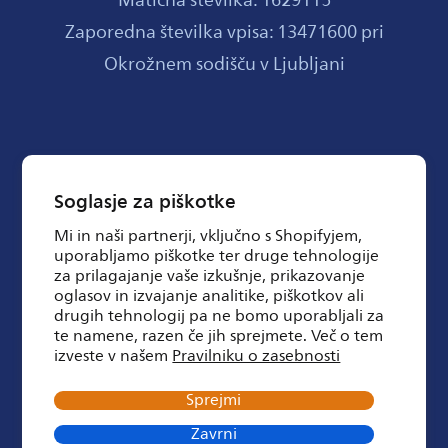
Matična številka: 1629115
Zaporedna številka vpisa: 13471600 pri
Okrožnem sodišču v Ljubljani
Trgovino vodi Eltus Plus d.o.o.
Soglasje za piškotke
(Tbilisijska ulica 59, 1000 Ljubljana,
Mi in naši partnerji, vključno s Shopifyjem,
uporabljamo piškotke ter druge tehnologije
Slovenija), v imenu blagovne znamke
za prilagajanje vaše izkušnje, prikazovanje
Philips
oglasov in izvajanje analitike, piškotkov ali
drugih tehnologij pa ne bomo uporabljali za
te namene, razen če jih sprejmete. Več o tem
izveste v našem
Pravilniku o zasebnosti
Sprejmi
Created by
Digismoothie
.
Zavrni